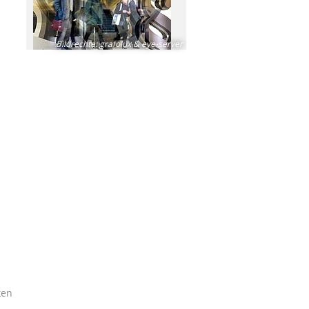
Bildrechte
:
grafolux & eye-server
ken